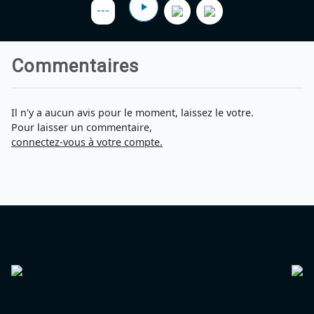
Agadir 99.7 Hz
---
Tanger 103.3 Hz
Tétouan 87.8 Hz
Fès 98.8 Hz
Commentaires
Meknès 97.2 Hz
El Jadida 97.3
Settat 104,6
Chefchaouen 106.4
Il n'y a aucun avis pour le moment, laissez le votre.
Essaouira 96.6
Pour laisser un commentaire,
Safi 92.3
connectez-vous à votre compte.
Taza 103.0
Taounate 95.6
Tiznit 103.1
SkhourRhamna 92.2
Taroudant 104.9
Guelmim 91.9
Tan-Tan 95.2
Tafraout 104.9