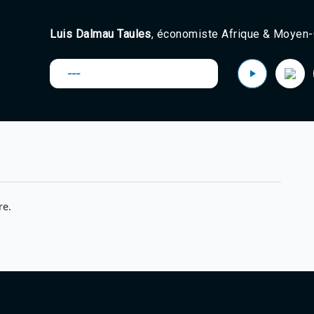
Luis Dalmau Taules
, économiste Afrique & Moyen-O
---
re.