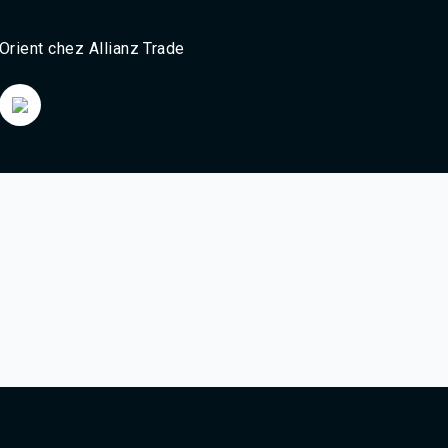
Agadir 99.7 Hz
Tanger 103.3 Hz
rient chez Allianz Trade
Tétouan 87.8 Hz
Fès 98.8 Hz
Meknès 97.2 Hz
El Jadida 97.3
Settat 104,6
Chefchaouen 106.4
Essaouira 96.6
Safi 92.3
Taza 103.0
Taounate 95.6
Tiznit 103.1
SkhourRhamna 92.2
Taroudant 104.9
Guelmim 91.9
Tan-Tan 95.2
Tafraout 104.9