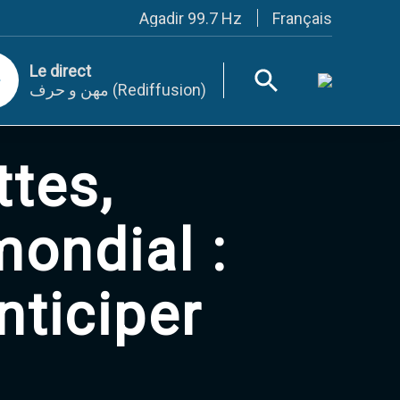
Français
Agadir 99.7 Hz
Tanger 103.3 Hz
Tétouan 87.8 Hz
Le direct
Fès 98.8 Hz
مهن و حرف (Rediffusion)
Meknès 97.2 Hz
El Jadida 97.3
Settat 104,6
Chefchaouen 106.4
ttes,
Essaouira 96.6
Safi 92.3
Taza 103.0
Taounate 95.6
ondial :
Tiznit 103.1
SkhourRhamna 92.2
Taroudant 104.9
nticiper
Guelmim 91.9
Tan-Tan 95.2
Tafraout 104.9
Casablanca 92.5 Hz
Rabat, Salé 106.9 Hz
Marrakech 90.5 Hz