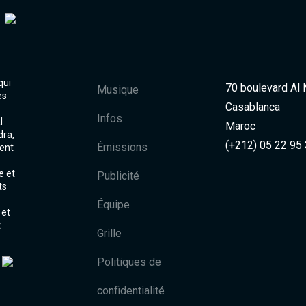
qui
70 boulevard Al
Musique
es
Casablanca
Infos
l
Maroc
dra,
(+212) 05 22 95
Émissions
ent
e et
Publicité
ts
Équipe
 et
t
Grille
Politiques de
confidentialité