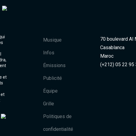
qui
70 boulevard Al
Musique
es
Casablanca
Infos
l
Maroc
dra,
(+212) 05 22 95
Émissions
ent
e et
Publicité
ts
Équipe
 et
t
Grille
Politiques de
confidentialité