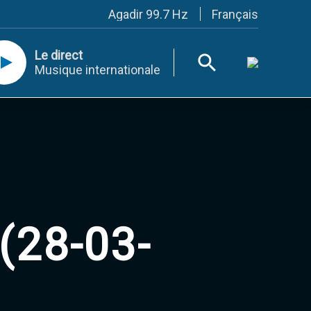
Français
Agadir 99.7 Hz
Tanger 103.3 Hz
Tétouan 87.8 Hz
Le direct
Fès 98.8 Hz
Musique internationale
Meknès 97.2 Hz
El Jadida 97.3
Settat 104,6
Chefchaouen 106.4
Essaouira 96.6
Safi 92.3
Taza 103.0
Taounate 95.6
Tiznit 103.1
SkhourRhamna 92.2
Taroudant 104.9
(28-03-
Guelmim 91.9
Tan-Tan 95.2
Tafraout 104.9
Casablanca 92.5 Hz
Rabat, Salé 106.9 Hz
Marrakech 90.5 Hz