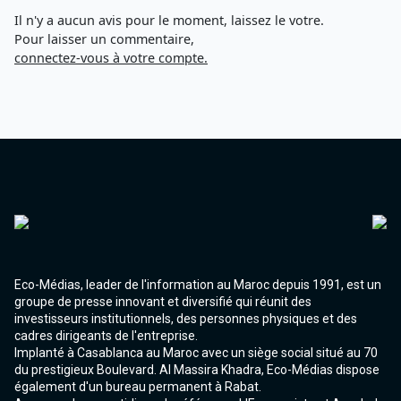
Agadir 99.7 Hz
Il n'y a aucun avis pour le moment, laissez le votre.
Tanger 103.3 Hz
Pour laisser un commentaire,
Tétouan 87.8 Hz
connectez-vous à votre compte.
Fès 98.8 Hz
Meknès 97.2 Hz
El Jadida 97.3
Settat 104,6
Chefchaouen 106.4
Essaouira 96.6
Safi 92.3
Taza 103.0
Taounate 95.6
Tiznit 103.1
SkhourRhamna 92.2
Taroudant 104.9
Eco-Médias, leader de l'information au Maroc depuis 1991, est un
Guelmim 91.9
groupe de presse innovant et diversifié qui réunit des
Tan-Tan 95.2
investisseurs institutionnels, des personnes physiques et des
Tafraout 104.9
cadres dirigeants de l'entreprise.
Implanté à Casablanca au Maroc avec un siège social situé au 70
du prestigieux Boulevard. Al Massira Khadra, Eco-Médias dispose
également d'un bureau permanent à Rabat.