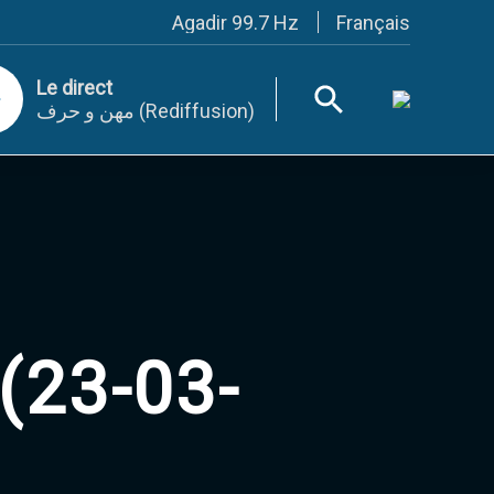
Français
Agadir 99.7 Hz
Tanger 103.3 Hz
Tétouan 87.8 Hz
Le direct
Fès 98.8 Hz
مهن و حرف (Rediffusion)
Meknès 97.2 Hz
El Jadida 97.3
Settat 104,6
Chefchaouen 106.4
Essaouira 96.6
Safi 92.3
Taza 103.0
Taounate 95.6
Tiznit 103.1
SkhourRhamna 92.2
Taroudant 104.9
(23-03-
Guelmim 91.9
Tan-Tan 95.2
Tafraout 104.9
Casablanca 92.5 Hz
Rabat, Salé 106.9 Hz
Marrakech 90.5 Hz