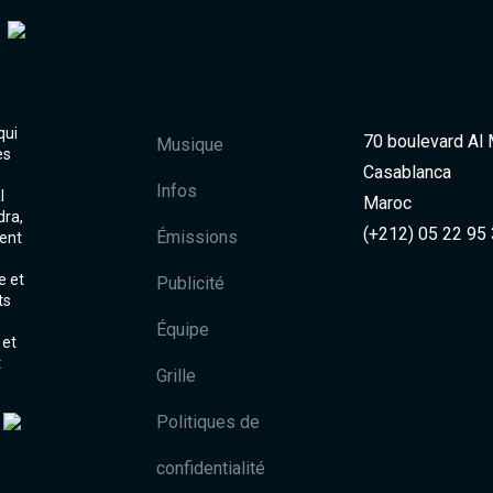
qui
70 boulevard Al
Musique
es
Casablanca
Infos
l
Maroc
dra,
(+212) 05 22 95
Émissions
ent
e et
Publicité
ts
Équipe
 et
t
Grille
Politiques de
confidentialité