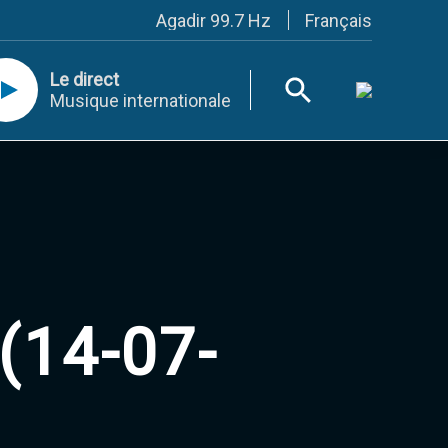
Français
Agadir 99.7 Hz
Tanger 103.3 Hz
Tétouan 87.8 Hz
Le direct
Fès 98.8 Hz
Musique internationale
Meknès 97.2 Hz
El Jadida 97.3
Settat 104,6
Chefchaouen 106.4
Essaouira 96.6
Safi 92.3
Taza 103.0
Taounate 95.6
Tiznit 103.1
SkhourRhamna 92.2
Taroudant 104.9
(14-07-
Guelmim 91.9
Tan-Tan 95.2
Tafraout 104.9
Casablanca 92.5 Hz
Rabat, Salé 106.9 Hz
Marrakech 90.5 Hz