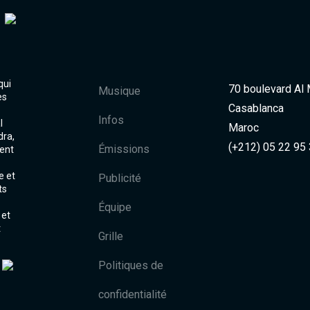
qui
70 boulevard Al
Musique
es
Casablanca
Infos
l
Maroc
dra,
(+212) 05 22 95
Émissions
ent
e et
Publicité
ts
Équipe
 et
t
Grille
Politiques de
confidentialité