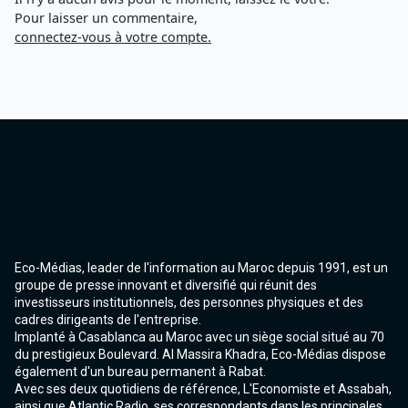
Tanger 103.3 Hz
Pour laisser un commentaire,
Tétouan 87.8 Hz
connectez-vous à votre compte.
Fès 98.8 Hz
Meknès 97.2 Hz
El Jadida 97.3
Settat 104,6
Chefchaouen 106.4
Essaouira 96.6
Safi 92.3
Taza 103.0
Taounate 95.6
Tiznit 103.1
SkhourRhamna 92.2
Taroudant 104.9
Eco-Médias, leader de l'information au Maroc depuis 1991, est un
Guelmim 91.9
groupe de presse innovant et diversifié qui réunit des
Tan-Tan 95.2
investisseurs institutionnels, des personnes physiques et des
Tafraout 104.9
cadres dirigeants de l'entreprise.
Implanté à Casablanca au Maroc avec un siège social situé au 70
du prestigieux Boulevard. Al Massira Khadra, Eco-Médias dispose
également d'un bureau permanent à Rabat.
Avec ses deux quotidiens de référence, L'Economiste et Assabah,
ainsi que Atlantic Radio, ses correspondants dans les principales