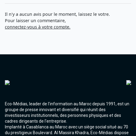
Agadir 99.7 Hz
Tanger 103.3 Hz
Il n'y a aucun avis pour le moment, laissez le votre.
Tétouan 87.8 Hz
Pour laisser un commentaire,
Fès 98.8 Hz
connectez-vous à votre compte.
Meknès 97.2 Hz
El Jadida 97.3
Settat 104,6
Chefchaouen 106.4
Essaouira 96.6
Safi 92.3
Taza 103.0
Taounate 95.6
Tiznit 103.1
SkhourRhamna 92.2
Taroudant 104.9
Guelmim 91.9
Eco-Médias, leader de l'information au Maroc depuis 1991, est un
Tan-Tan 95.2
groupe de presse innovant et diversifié qui réunit des
Tafraout 104.9
investisseurs institutionnels, des personnes physiques et des
cadres dirigeants de l'entreprise.
Implanté à Casablanca au Maroc avec un siège social situé au 70
du prestigieux Boulevard. Al Massira Khadra, Eco-Médias dispose