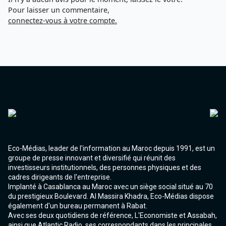
Agadir 99.7 Hz
Pour laisser un commentaire,
Tanger 103.3 Hz
connectez-vous à votre compte.
Tétouan 87.8 Hz
Fès 98.8 Hz
Meknès 97.2 Hz
El Jadida 97.3
Settat 104,6
Chefchaouen 106.4
Essaouira 96.6
Safi 92.3
Taza 103.0
Taounate 95.6
Tiznit 103.1
SkhourRhamna 92.2
Eco-Médias, leader de l'information au Maroc depuis 1991, est un
Taroudant 104.9
groupe de presse innovant et diversifié qui réunit des
Guelmim 91.9
investisseurs institutionnels, des personnes physiques et des
Tan-Tan 95.2
cadres dirigeants de l'entreprise.
Tafraout 104.9
Implanté à Casablanca au Maroc avec un siège social situé au 70
du prestigieux Boulevard. Al Massira Khadra, Eco-Médias dispose
également d'un bureau permanent à Rabat.
Avec ses deux quotidiens de référence, L'Economiste et Assabah,
ainsi que Atlantic Radio, ses correspondants dans les principales