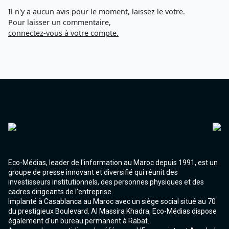
Agadir 99.7 Hz
Il n'y a aucun avis pour le moment, laissez le votre.
Tanger 103.3 Hz
Pour laisser un commentaire,
Tétouan 87.8 Hz
connectez-vous à votre compte.
Fès 98.8 Hz
Meknès 97.2 Hz
El Jadida 97.3
Settat 104,6
Chefchaouen 106.4
Essaouira 96.6
Safi 92.3
Taza 103.0
Taounate 95.6
Tiznit 103.1
SkhourRhamna 92.2
Taroudant 104.9
Eco-Médias, leader de l'information au Maroc depuis 1991, est un
Guelmim 91.9
groupe de presse innovant et diversifié qui réunit des
Tan-Tan 95.2
investisseurs institutionnels, des personnes physiques et des
Tafraout 104.9
cadres dirigeants de l'entreprise.
Implanté à Casablanca au Maroc avec un siège social situé au 70
du prestigieux Boulevard. Al Massira Khadra, Eco-Médias dispose
également d'un bureau permanent à Rabat.