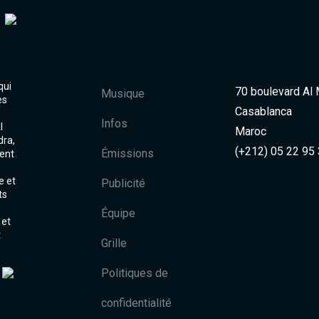
qui
70 boulevard Al
Musique
es
Casablanca
Infos
l
Maroc
dra,
(+212) 05 22 95
Émissions
ent
e et
Publicité
ts
Équipe
 et
t
Grille
Politiques de
confidentialité