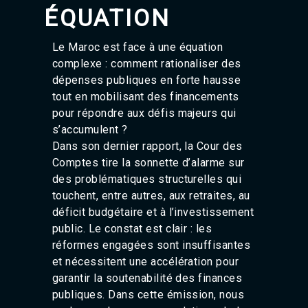
Agadir 99.7 Hz
ÉQUATION
Tanger 103.3 Hz
Tétouan 87.8 Hz
Le Maroc est face à une équation
Fès 98.8 Hz
complexe : comment rationaliser des
Meknès 97.2 Hz
El Jadida 97.3
dépenses publiques en forte hausse
Settat 104,6
tout en mobilisant des financements
Chefchaouen 106.4
pour répondre aux défis majeurs qui
Essaouira 96.6
s’accumulent ?
Safi 92.3
Dans son dernier rapport, la Cour des
Taza 103.0
Comptes tire la sonnette d’alarme sur
Taounate 95.6
des problématiques structurelles qui
Tiznit 103.1
SkhourRhamna 92.2
touchent, entre autres, aux retraites, au
Taroudant 104.9
déficit budgétaire et à l’investissement
Guelmim 91.9
public. Le constat est clair : les
Tan-Tan 95.2
réformes engagées sont insuffisantes
Tafraout 104.9
et nécessitent une accélération pour
garantir la soutenabilité des finances
publiques. Dans cette émission, nous