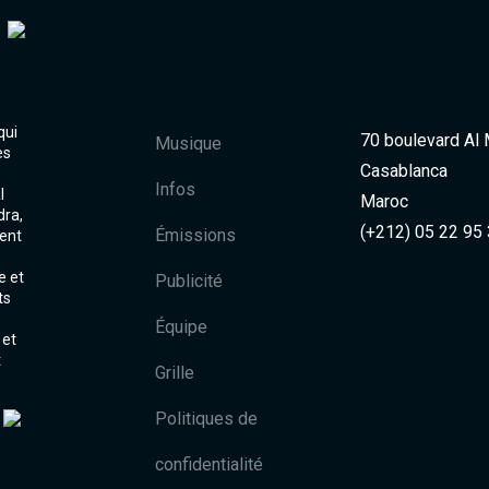
qui
70 boulevard Al
Musique
es
Casablanca
Infos
l
Maroc
dra,
(+212) 05 22 95
Émissions
ent
e et
Publicité
ts
Équipe
 et
t
Grille
Politiques de
confidentialité