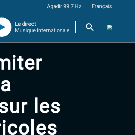
Français
Agadir 99.7 Hz
Tanger 103.3 Hz
Tétouan 87.8 Hz
Le direct
Fès 98.8 Hz
Musique internationale
Meknès 97.2 Hz
El Jadida 97.3
Settat 104,6
Chefchaouen 106.4
miter
Essaouira 96.6
Safi 92.3
Taza 103.0
Taounate 95.6
la
Tiznit 103.1
SkhourRhamna 92.2
Taroudant 104.9
sur les
Guelmim 91.9
Tan-Tan 95.2
Tafraout 104.9
ricoles
Casablanca 92.5 Hz
Rabat, Salé 106.9 Hz
Marrakech 90.5 Hz