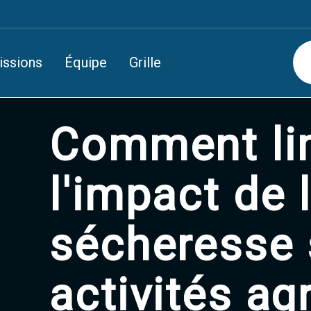
issions
Équipe
Grille
Comment li
l'impact de 
sécheresse 
activités ag