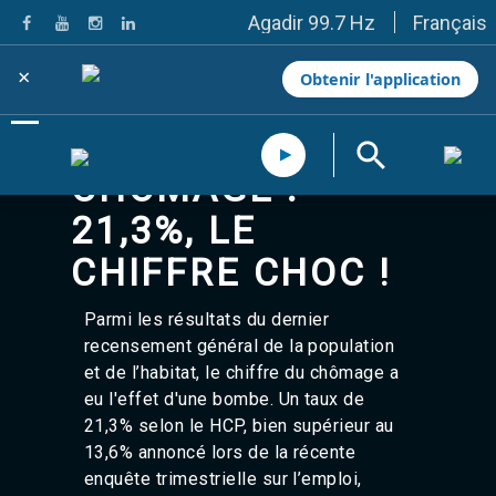
Français
Agadir 99.7 Hz
Tanger 103.3 Hz
Tétouan 87.8 Hz
×
Obtenir l'application
Fès 98.8 Hz
Meknès 97.2 Hz
El Jadida 97.3
Settat 104,6
CHÔMAGE :
Chefchaouen 106.4
Essaouira 96.6
21,3%, LE
Safi 92.3
Taza 103.0
CHIFFRE CHOC !
Taounate 95.6
Tiznit 103.1
Parmi les résultats du dernier
SkhourRhamna 92.2
recensement général de la population
Taroudant 104.9
Guelmim 91.9
et de l’habitat, le chiffre du chômage a
Tan-Tan 95.2
eu l'effet d'une bombe. Un taux de
Tafraout 104.9
21,3% selon le HCP, bien supérieur au
Casablanca 92.5 Hz
13,6% annoncé lors de la récente
Rabat, Salé 106.9 Hz
enquête trimestrielle sur l’emploi,
Marrakech 90.5 Hz