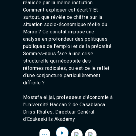
réalisée par la même instiution.
Agadir 99.7 Hz
Comment expliquer cet écart ? Et
Tanger 103.3 Hz
Tétouan 87.8 Hz
surtout, que révèle ce chiffre sur la
Fès 98.8 Hz
situation socio-économique réelle du
Meknès 97.2 Hz
Maroc ? Ce constat impose une
El Jadida 97.3
analyse en profondeur des politiques
Settat 104,6
publiques de l’emploi et de la précarité.
Chefchaouen 106.4
Sommes-nous face à une crise
Essaouira 96.6
structurelle qui nécessite des
Safi 92.3
Taza 103.0
réformes radicales, ou est-ce le reflet
Taounate 95.6
d’une conjoncture particulièrement
Tiznit 103.1
difficile ?
SkhourRhamna 92.2
Taroudant 104.9
Mostafa el jai, professeur d'économie à
Guelmim 91.9
l'Université Hassan 2 de Casablanca
Tan-Tan 95.2
Driss
Rhafes
, Directeur Général
Tafraout 104.9
d'Edukaskills Akademy
---