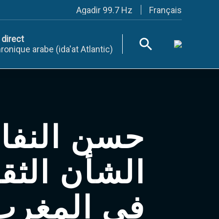
Français
Agadir 99.7 Hz
Tanger 103.3 Hz
Tétouan 87.8 Hz
 direct
Fès 98.8 Hz
ronique arabe (ida'at Atlantic)
Meknès 97.2 Hz
El Jadida 97.3
Settat 104,6
Chefchaouen 106.4
Essaouira 96.6
Safi 92.3
Taza 103.0
Taounate 95.6
حسن النفا
Tiznit 103.1
SkhourRhamna 92.2
Taroudant 104.9
الشأن الثق
Guelmim 91.9
Tan-Tan 95.2
Tafraout 104.9
في المغرب
Casablanca 92.5 Hz
Rabat, Salé 106.9 Hz
Marrakech 90.5 Hz