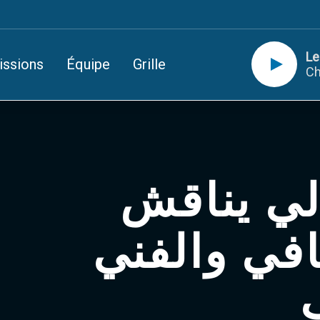
Le
issions
Équipe
Grille
Ch
لي يناقش
افي والفني