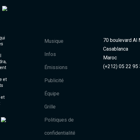
qui
70 boulevard Al
Musique
es
Casablanca
Infos
l
Maroc
dra,
(+212) 05 22 95
Émissions
ent
e et
Publicité
ts
Équipe
 et
t
Grille
Politiques de
confidentialité