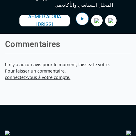
Agadir 99.7 Hz
المحلل السياسي والأكاديمي
Tanger 103.3 Hz
AHMED ALOUA
Tétouan 87.8 Hz
Fès 98.8 Hz
IDRISSI
Meknès 97.2 Hz
El Jadida 97.3
Settat 104,6
Commentaires
Chefchaouen 106.4
Essaouira 96.6
Safi 92.3
Il n'y a aucun avis pour le moment, laissez le votre.
Taza 103.0
Pour laisser un commentaire,
Taounate 95.6
connectez-vous à votre compte.
Tiznit 103.1
SkhourRhamna 92.2
Taroudant 104.9
Guelmim 91.9
Tan-Tan 95.2
Tafraout 104.9