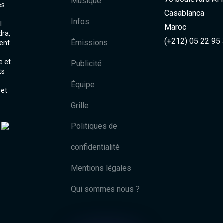
Musique
es
Casablanca
Infos
l
Maroc
dra,
(+212) 05 22 95
Émissions
ent
e et
Publicité
ts
Équipe
 et
t
Grille
Politiques de
confidentialité
Mentions légales
Qui sommes nous ?