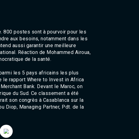
Agadir 99.7 Hz
Tanger 103.3 Hz
Tétouan 87.8 Hz
Fès 98.8 Hz
Meknès 97.2 Hz
 800 postes sont à pourvoir pour les
El Jadida 97.3
pondre aux besoins, notamment dans les
Settat 104,6
ntend aussi garantir une meilleure
Chefchaouen 106.4
 national. Réaction de Mohammed Airoua,
Essaouira 96.6
mocratique de la santé.
Safi 92.3
Taza 103.0
armi les 5 pays africains les plus
Taounate 95.6
e le rapport Where to Invest in Africa
Tiznit 103.1
 Merchant Bank. Devant le Maroc, on
SkhourRhamna 92.2
Afrique du Sud. Ce classement a été
Taroudant 104.9
urait son congrès à Casablanca sur la
Guelmim 91.9
dou Diop, Managing Partner, Pdt. de la
Tan-Tan 95.2
Tafraout 104.9