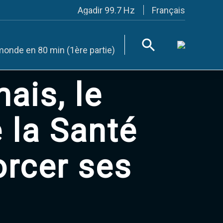
Français
Agadir 99.7 Hz
Tanger 103.3 Hz
Tétouan 87.8 Hz
Fès 98.8 Hz
monde en 80 min (1ère partie)
Meknès 97.2 Hz
El Jadida 97.3
Settat 104,6
ais, le
Chefchaouen 106.4
Essaouira 96.6
Safi 92.3
Taza 103.0
 la Santé
Taounate 95.6
Tiznit 103.1
SkhourRhamna 92.2
orcer ses
Taroudant 104.9
Guelmim 91.9
Tan-Tan 95.2
Tafraout 104.9
Casablanca 92.5 Hz
Rabat, Salé 106.9 Hz
Marrakech 90.5 Hz