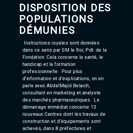
Agadir 99.7 Hz
DISPOSITION DES
Tanger 103.3 Hz
POPULATIONS
Tétouan 87.8 Hz
Fès 98.8 Hz
DÉMUNIES
Meknès 97.2 Hz
El Jadida 97.3
Settat 104,6
Instructions royales sont données
Chefchaouen 106.4
dans ce sens par SM le Roi, Pdt. de la
Essaouira 96.6
Fondation. Cela concerne la santé, le
Safi 92.3
handicap et la formation
Taza 103.0
professionnelle. Pour plus
Taounate 95.6
d'information et d'explications, on en
Tiznit 103.1
SkhourRhamna 92.2
parle avec AbdelMajid Belaich,
Taroudant 104.9
consultant en marketing et analyste
Guelmim 91.9
des marchés pharmaceutiques. Le
Tan-Tan 95.2
démarrage immédiat concerne 13
Tafraout 104.9
nouveaux Centres dont les travaux de
construction et d’équipements sont
achevés, dans 8 préfectures et