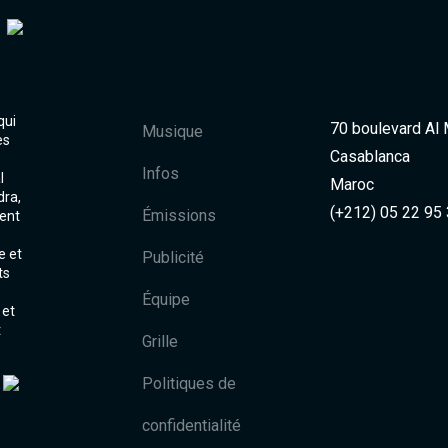
qui
70 boulevard Al
Musique
es
Casablanca
Infos
l
Maroc
dra,
(+212) 05 22 95
Émissions
ent
e et
Publicité
ts
Équipe
 et
t
Grille
Politiques de
confidentialité