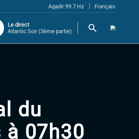
Français
Agadir 99.7 Hz
Tanger 103.3 Hz
Tétouan 87.8 Hz
Le direct
Fès 98.8 Hz
Atlantic Soir (3ème partie)
Meknès 97.2 Hz
El Jadida 97.3
Settat 104,6
Chefchaouen 106.4
Essaouira 96.6
Safi 92.3
Taza 103.0
Taounate 95.6
Tiznit 103.1
SkhourRhamna 92.2
Taroudant 104.9
al du
Guelmim 91.9
Tan-Tan 95.2
Tafraout 104.9
s à 07h30
Casablanca 92.5 Hz
Rabat, Salé 106.9 Hz
Marrakech 90.5 Hz