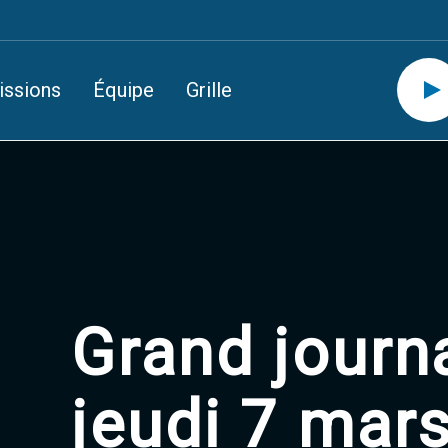
issions
Équipe
Grille
Grand journ
jeudi 7 mar