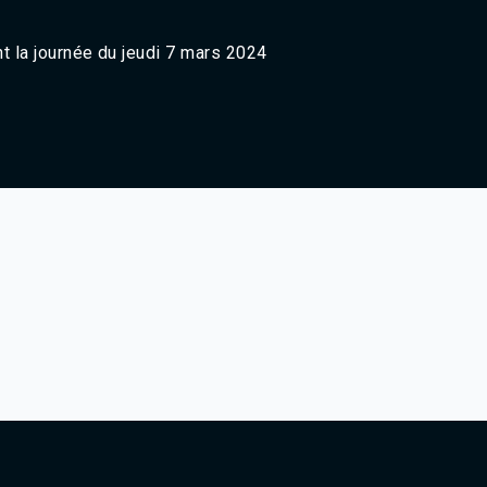
Agadir 99.7 Hz
Tanger 103.3 Hz
nt la journée du jeudi 7 mars 2024
Tétouan 87.8 Hz
Fès 98.8 Hz
Meknès 97.2 Hz
El Jadida 97.3
Settat 104,6
Chefchaouen 106.4
Essaouira 96.6
Safi 92.3
Taza 103.0
Taounate 95.6
Tiznit 103.1
SkhourRhamna 92.2
Taroudant 104.9
Guelmim 91.9
Tan-Tan 95.2
Tafraout 104.9