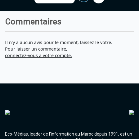
Agadir 99.7 Hz
Tanger 103.3 Hz
Tétouan 87.8 Hz
Commentaires
Fès 98.8 Hz
Meknès 97.2 Hz
El Jadida 97.3
Il n'y a aucun avis pour le moment, laissez le votre.
Settat 104,6
Pour laisser un commentaire,
Chefchaouen 106.4
connectez-vous à votre compte.
Essaouira 96.6
Safi 92.3
Taza 103.0
Taounate 95.6
Tiznit 103.1
SkhourRhamna 92.2
Taroudant 104.9
Guelmim 91.9
Tan-Tan 95.2
Tafraout 104.9
Eco-Médias, leader de l'information au Maroc depuis 1991, est un