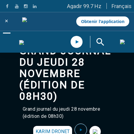
Français
Agadir 99.7 Hz
Tanger 103.3 Hz
Tétouan 87.8 Hz
×
Obtenir l'application
Fès 98.8 Hz
Meknès 97.2 Hz
El Jadida 97.3
Settat 104,6
GRAND JOURNAL
Chefchaouen 106.4
Essaouira 96.6
DU JEUDI 28
Safi 92.3
Taza 103.0
NOVEMBRE
Taounate 95.6
Tiznit 103.1
(ÉDITION DE
SkhourRhamna 92.2
08H30)
Taroudant 104.9
Guelmim 91.9
Tan-Tan 95.2
Grand journal du jeudi 28 novembre
Tafraout 104.9
(édition de 08h30)
Casablanca 92.5 Hz
Rabat, Salé 106.9 Hz
KARIM DRONET
Marrakech 90.5 Hz