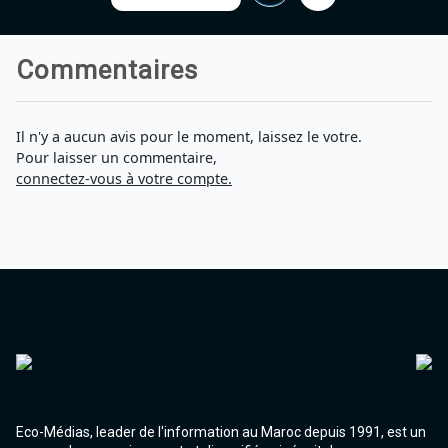
Agadir 99.7 Hz
Tanger 103.3 Hz
Tétouan 87.8 Hz
Commentaires
Fès 98.8 Hz
Meknès 97.2 Hz
El Jadida 97.3
Il n'y a aucun avis pour le moment, laissez le votre.
Settat 104,6
Pour laisser un commentaire,
Chefchaouen 106.4
connectez-vous à votre compte.
Essaouira 96.6
Safi 92.3
Taza 103.0
Taounate 95.6
Tiznit 103.1
SkhourRhamna 92.2
Taroudant 104.9
Guelmim 91.9
Tan-Tan 95.2
Tafraout 104.9
Eco-Médias, leader de l'information au Maroc depuis 1991, est un