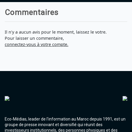
Agadir 99.7 Hz
Tanger 103.3 Hz
Commentaires
Tétouan 87.8 Hz
Fès 98.8 Hz
Meknès 97.2 Hz
Il n'y a aucun avis pour le moment, laissez le votre.
El Jadida 97.3
Pour laisser un commentaire,
Settat 104,6
connectez-vous à votre compte.
Chefchaouen 106.4
Essaouira 96.6
Safi 92.3
Taza 103.0
Taounate 95.6
Tiznit 103.1
SkhourRhamna 92.2
Taroudant 104.9
Guelmim 91.9
Tan-Tan 95.2
Tafraout 104.9
Eco-Médias, leader de l'information au Maroc depuis 1991, est un
groupe de presse innovant et diversifié qui réunit des
investisseurs institutionnels, des personnes physiques et des