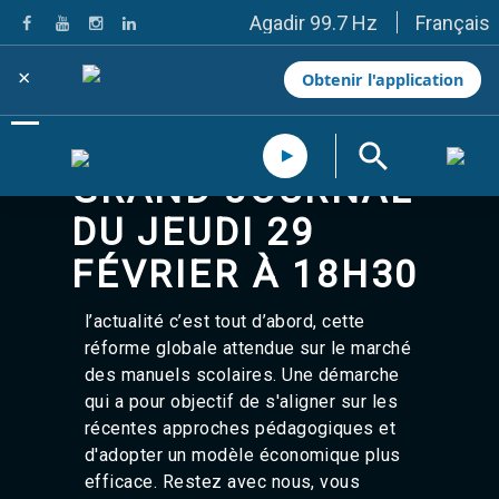
Français
Agadir 99.7 Hz
Tanger 103.3 Hz
Tétouan 87.8 Hz
×
Obtenir l'application
Fès 98.8 Hz
Meknès 97.2 Hz
El Jadida 97.3
Settat 104,6
GRAND JOURNAL
Chefchaouen 106.4
Essaouira 96.6
DU JEUDI 29
Safi 92.3
Taza 103.0
FÉVRIER À 18H30
Taounate 95.6
Tiznit 103.1
l’actualité c’est tout d’abord, cette
SkhourRhamna 92.2
réforme globale attendue sur le marché
Taroudant 104.9
Guelmim 91.9
des manuels scolaires. Une démarche
Tan-Tan 95.2
qui a pour objectif de s'aligner sur les
Tafraout 104.9
récentes approches pédagogiques et
Casablanca 92.5 Hz
d'adopter un modèle économique plus
Rabat, Salé 106.9 Hz
efficace. Restez avec nous, vous
Marrakech 90.5 Hz