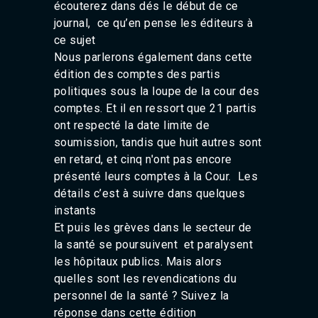
écouterez dans dés le début de ce
Agadir 99.7 Hz
journal, ce qu’en pense les éditeurs à
Tanger 103.3 Hz
Tétouan 87.8 Hz
ce sujet
Fès 98.8 Hz
Nous parlerons également dans cette
Meknès 97.2 Hz
édition des comptes des partis
El Jadida 97.3
politiques sous la loupe de la cour des
Settat 104,6
comptes. Et il en ressort que 21 partis
Chefchaouen 106.4
ont respecté la date limite de
Essaouira 96.6
soumission, tandis que huit autres sont
Safi 92.3
Taza 103.0
en retard, et cinq n'ont pas encore
Taounate 95.6
présenté leurs comptes à la Cour. Les
Tiznit 103.1
détails c’est à suivre dans quelques
SkhourRhamna 92.2
instants
Taroudant 104.9
Et puis les grèves dans le secteur de
Guelmim 91.9
la santé se poursuivent et paralysent
Tan-Tan 95.2
les hôpitaux publics. Mais alors
Tafraout 104.9
quelles sont les revendications du
personnel de la santé ? Suivez la
réponse dans cette édition