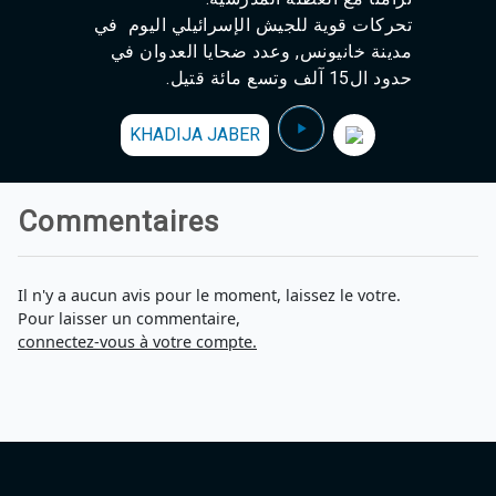
Agadir 99.7 Hz
تحركات قوية للجيش الإسرائيلي اليوم في
Tanger 103.3 Hz
مدينة خانيونس, وعدد ضحايا العدوان في
Tétouan 87.8 Hz
حدود ال15 آلف وتسع مائة قتيل.
Fès 98.8 Hz
Meknès 97.2 Hz
El Jadida 97.3
KHADIJA JABER
Settat 104,6
Chefchaouen 106.4
Essaouira 96.6
Commentaires
Safi 92.3
Taza 103.0
Taounate 95.6
Tiznit 103.1
Il n'y a aucun avis pour le moment, laissez le votre.
SkhourRhamna 92.2
Pour laisser un commentaire,
Taroudant 104.9
connectez-vous à votre compte.
Guelmim 91.9
Tan-Tan 95.2
Tafraout 104.9