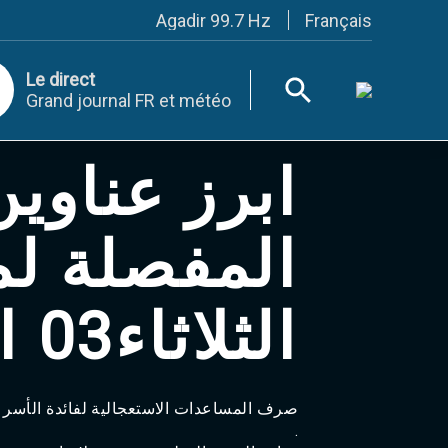
Français
Agadir 99.7 Hz
Tanger 103.3 Hz
Tétouan 87.8 Hz
Le direct
Fès 98.8 Hz
Grand journal FR et météo
Meknès 97.2 Hz
El Jadida 97.3
Settat 104,6
ابرز عناوي
Chefchaouen 106.4
Essaouira 96.6
Safi 92.3
Taza 103.0
المفصلة ل
Taounate 95.6
Tiznit 103.1
SkhourRhamna 92.2
الثلاثاء03 اكتوبر2023‎
Taroudant 104.9
Guelmim 91.9
Tan-Tan 95.2
Tafraout 104.9
Casablanca 92.5 Hz
صرف المساعدات الاستعجالية لفائدة الأسر ال
Rabat, Salé 106.9 Hz
.
Marrakech 90.5 Hz