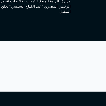
وزارة التربية الوطنية ترحب بخلاصات تقر.
Agadir 99.7 Hz
الرئيس المصري "عبد الفتاح السيسي" يعلن تر
Tanger 103.3 Hz
المقبل.
Tétouan 87.8 Hz
Fès 98.8 Hz
Meknès 97.2 Hz
El Jadida 97.3
Settat 104,6
Chefchaouen 106.4
Essaouira 96.6
Safi 92.3
Taza 103.0
Taounate 95.6
Tiznit 103.1
SkhourRhamna 92.2
Taroudant 104.9
Guelmim 91.9
Tan-Tan 95.2
Tafraout 104.9