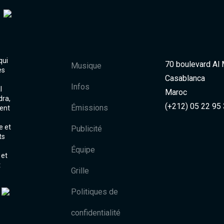
qui
70 boulevard Al
Musique
es
Casablanca
Infos
l
Maroc
dra,
(+212) 05 22 95
Émissions
ent
e et
Publicité
ts
Équipe
 et
t
Grille
Politiques de
confidentialité