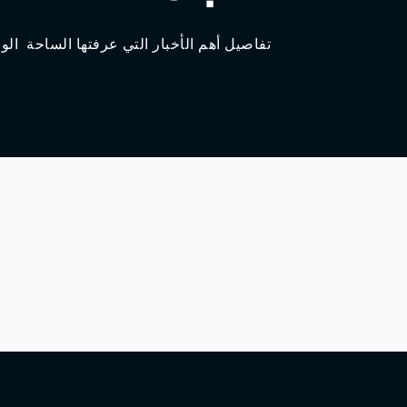
Agadir 99.7 Hz
Tanger 103.3 Hz
 الدولية خلال الأربع و عشرين ساعة الأخيرة
Tétouan 87.8 Hz
Fès 98.8 Hz
Meknès 97.2 Hz
El Jadida 97.3
Settat 104,6
Chefchaouen 106.4
Essaouira 96.6
Safi 92.3
Taza 103.0
Taounate 95.6
Tiznit 103.1
SkhourRhamna 92.2
Taroudant 104.9
Guelmim 91.9
Tan-Tan 95.2
Tafraout 104.9