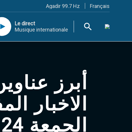
Français
Agadir 99.7 Hz
Tanger 103.3 Hz
Tétouan 87.8 Hz
Le direct
Fès 98.8 Hz
Musique internationale
Meknès 97.2 Hz
El Jadida 97.3
Settat 104,6
Chefchaouen 106.4
Essaouira 96.6
Safi 92.3
Taza 103.0
Taounate 95.6
ناوين نشرة
Tiznit 103.1
SkhourRhamna 92.2
Taroudant 104.9
فصلة لمساء
Guelmim 91.9
Tan-Tan 95.2
Tafraout 104.9
الجمعة 24 يناير 2025‎
Casablanca 92.5 Hz
Rabat, Salé 106.9 Hz
Marrakech 90.5 Hz