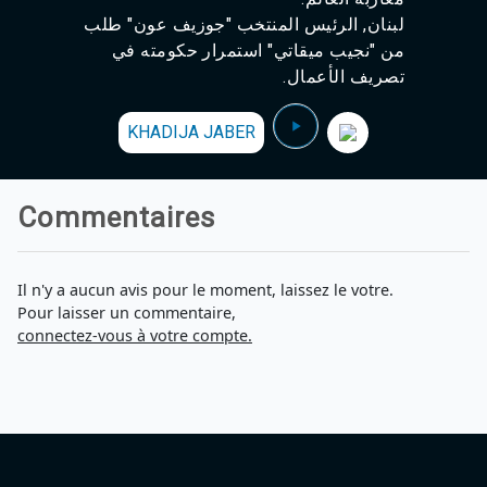
Agadir 99.7 Hz
لبنان, الرئيس المنتخب "جوزيف عون" طلب
Tanger 103.3 Hz
من "نجيب ميقاتي" استمرار حكومته في
Tétouan 87.8 Hz
تصريف الأعمال.
Fès 98.8 Hz
Meknès 97.2 Hz
El Jadida 97.3
KHADIJA JABER
Settat 104,6
Chefchaouen 106.4
Essaouira 96.6
Commentaires
Safi 92.3
Taza 103.0
Taounate 95.6
Tiznit 103.1
Il n'y a aucun avis pour le moment, laissez le votre.
SkhourRhamna 92.2
Pour laisser un commentaire,
Taroudant 104.9
connectez-vous à votre compte.
Guelmim 91.9
Tan-Tan 95.2
Tafraout 104.9