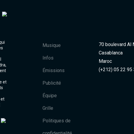
qui
70 boulevard Al
Musique
es
Casablanca
Infos
l
Maroc
dra,
(+212) 05 22 95
Émissions
ent
e et
Publicité
ts
Équipe
 et
t
Grille
Politiques de
confidentialité