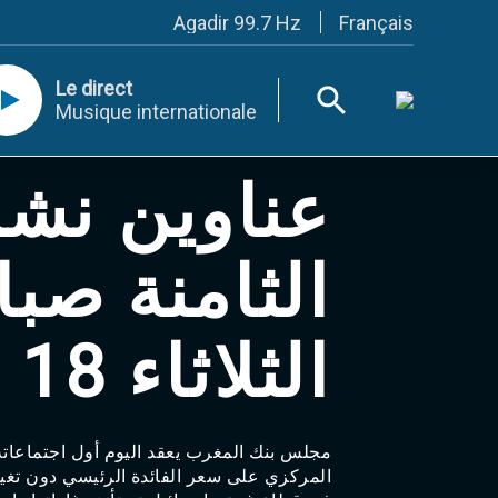
Français
Agadir 99.7 Hz
Tanger 103.3 Hz
Tétouan 87.8 Hz
Le direct
Fès 98.8 Hz
Musique internationale
Meknès 97.2 Hz
El Jadida 97.3
Settat 104,6
نشرة أخبار
Chefchaouen 106.4
Essaouira 96.6
Safi 92.3
Taza 103.0
 صباحا ليوم
Taounate 95.6
Tiznit 103.1
SkhourRhamna 92.2
الثلاثاء 18 مارس‎
Taroudant 104.9
Guelmim 91.9
Tan-Tan 95.2
Tafraout 104.9
Casablanca 92.5 Hz
Rabat, Salé 106.9 Hz
على سعر الفائدة الرئيسي دون تغيير عند 2.50 بالمائة..
Marrakech 90.5 Hz