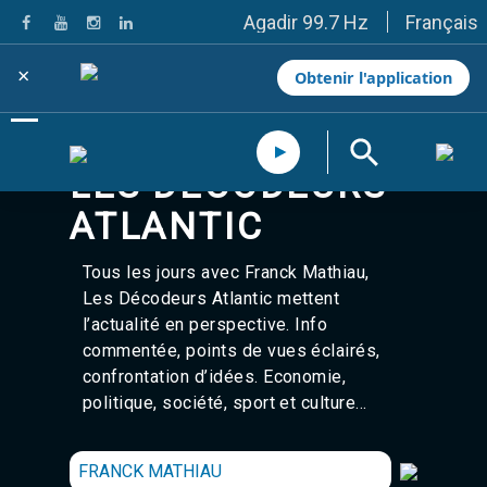
Français
Agadir 99.7 Hz
Tanger 103.3 Hz
Tétouan 87.8 Hz
×
Obtenir l'application
Fès 98.8 Hz
Meknès 97.2 Hz
El Jadida 97.3
Settat 104,6
LES DÉCODEURS
Chefchaouen 106.4
Essaouira 96.6
ATLANTIC
Safi 92.3
Taza 103.0
Tous les jours avec
Franck Mathiau
Taounate 95.6
,
Tiznit 103.1
Les Décodeurs Atlantic mettent
SkhourRhamna 92.2
l’actualité en perspective. Info
Taroudant 104.9
commentée, points de vues éclairés,
Guelmim 91.9
confrontation d’idées. Economie,
Tan-Tan 95.2
politique, société, sport et culture…
Tafraout 104.9
Casablanca 92.5 Hz
Rabat, Salé 106.9 Hz
FRANCK MATHIAU
Marrakech 90.5 Hz