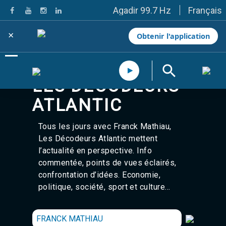
Français
Agadir 99.7 Hz
Tanger 103.3 Hz
Tétouan 87.8 Hz
×
Obtenir l'application
Fès 98.8 Hz
Meknès 97.2 Hz
El Jadida 97.3
Settat 104,6
LES DÉCODEURS
Chefchaouen 106.4
Essaouira 96.6
ATLANTIC
Safi 92.3
Taza 103.0
Tous les jours avec
Franck Mathiau
Taounate 95.6
,
Tiznit 103.1
Les Décodeurs Atlantic mettent
SkhourRhamna 92.2
l’actualité en perspective. Info
Taroudant 104.9
commentée, points de vues éclairés,
Guelmim 91.9
confrontation d’idées. Economie,
Tan-Tan 95.2
politique, société, sport et culture…
Tafraout 104.9
Casablanca 92.5 Hz
Rabat, Salé 106.9 Hz
FRANCK MATHIAU
Marrakech 90.5 Hz