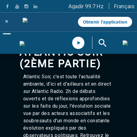
Français
Agadir 99.7 Hz
Tanger 103.3 Hz
Tétouan 87.8 Hz
×
Obtenir l'application
Fès 98.8 Hz
Meknès 97.2 Hz
El Jadida 97.3
Settat 104,6
ATLANTIC SOIR
Chefchaouen 106.4
Essaouira 96.6
(2ÈME PARTIE)
Safi 92.3
Taza 103.0
Atlantic Soir, c'est toute l'actualité
Taounate 95.6
Tiznit 103.1
ambiante, d'ici et d'ailleurs et en direct
SkhourRhamna 92.2
sur Atlantic Radio. 2h de débats
Taroudant 104.9
ouverts et de réflexions approfondies
Guelmim 91.9
sur les faits du jour, l'évolution sociale
Tan-Tan 95.2
vue par des acteurs associatifs et les
Tafraout 104.9
soubresauts d'un monde en constante
Casablanca 92.5 Hz
évolution expliqués par des
Rabat, Salé 106.9 Hz
Marrakech 90.5 Hz
observateurs politiques. Retrouvez le