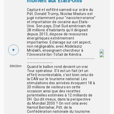
moment aux Etats-Unis
Capturé et exfiltré samedi sur ordre du
Pdt. Donald Trump, Nicolas Maduro est
jugé notamment pour "narcoterrorisme"
et importation de cocaïne aux Etats-
Unis. Son pays, Etat Sud américain de
28 millions d'habitants qu'il dirigeait
depuis 2013, dispose de ressources
énergétiques extrêmement
importantes. Eclairage sur cet aspect,
non négligeable, avec Abdelaziz
Mridakh, enseignant-chercheur à
l'Université Ibn-Tofail de Kénitra.
-------------------------------------------------
-------------------
00H26m
Quand le ballon rond devient un vrai
Tour opérateur. S'il est un fait (et un
effet) incontestable, c'est bien celui de
la CAN sur le tourisme national. Les
stimulations des arrivées évoquent 18 à
20 millions de visiteurs en cette
occasion ainsi que des recettes
potentielles estimées à 12 milliards de
DH. Qui dit mieux, dans la perspective
du Mondial 2030 ? On voit cela avec
Hamid Bentahar, Pdt. de la
Confédération nationale du tourisme.