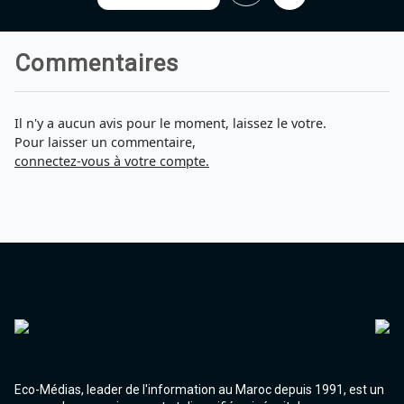
Agadir 99.7 Hz
Tanger 103.3 Hz
Tétouan 87.8 Hz
Commentaires
Fès 98.8 Hz
Meknès 97.2 Hz
El Jadida 97.3
Il n'y a aucun avis pour le moment, laissez le votre.
Settat 104,6
Pour laisser un commentaire,
Chefchaouen 106.4
connectez-vous à votre compte.
Essaouira 96.6
Safi 92.3
Taza 103.0
Taounate 95.6
Tiznit 103.1
SkhourRhamna 92.2
Taroudant 104.9
Guelmim 91.9
Tan-Tan 95.2
Tafraout 104.9
Eco-Médias, leader de l'information au Maroc depuis 1991, est un